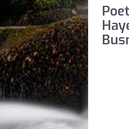
Poet
Hay
Bus