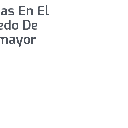
as En El
edo De
mayor