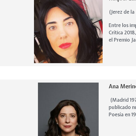
(Jerez de la
Entre los i
Crítica 201
el
Premio Ja
Ana Merin
(Madrid 197
publicado n
Poesía en 1